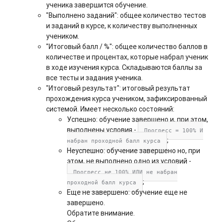
ученика завершится обучение.
"Выполнено заданий": общее количество тестов
и заданий в курсе, к количеству выполненных
учеником.
"Итоговый балл / %": общее количество баллов в
количестве и процентах, которые набрал ученик
в ходе изучения курса. Складываются баллы за
все тесты и задания ученика.
"Итоговый результат": итоговый результат
прохождения курса учеником, зафиксированный
системой. Имеет несколько состояний:
Успешно: обучение завершено и, при этом,
выполнены условия -
Прогресс = 100% И
;
набран проходной балл курса
Неуспешно: обучение завершено но, при
этом, не выполнено одно из условий -
Прогресс не 100% ИЛИ не набран
;
проходной балл курса
Еще не завершено: обучение еще не
завершено.
Обратите внимание.