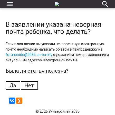
Каким образом я смогу подписать договор, если живу в
menu
search
регионе, а образовательная организация находится в
Москве?
Когда будет готов сертификат по проекту «Код будущего»
В заявлении указана неверная
?
почта ребенка, что делать?
Ошибка при подаче заявки
Если в заявлении вы указали некорректную электронную
В течение какого срока мне нужно пройти единое
почту, необходимо написать об этом в техподдержку на
вступительное испытание?
futurecode@2035.university
с указанием номера заявления и
актуальным адресом электронной почты.
Была ли статья полезна?
Да
Нет
© 2026 Университет 2035