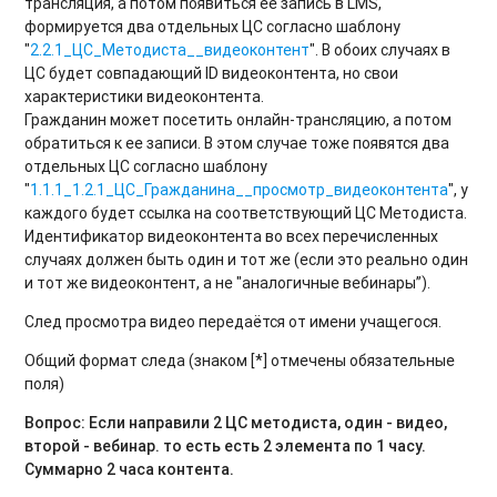
трансляция, а потом появиться ее запись в LMS,
формируется два отдельных ЦС согласно шаблону
"
2.2.1_ЦС_Методиста__видеоконтент
". В обоих случаях в
ЦС будет совпадающий ID видеоконтента, но свои
характеристики видеоконтента.
Гражданин может посетить онлайн-трансляцию, а потом
обратиться к ее записи. В этом случае тоже появятся два
отдельных ЦС согласно шаблону
"
1.1.1_1.2.1_ЦС_Гражданина__просмотр_видеоконтента
", у
каждого будет ссылка на соответствующий ЦС Методиста.
Идентификатор видеоконтента во всех перечисленных
случаях должен быть один и тот же (если это реально один
и тот же видеоконтент, а не "аналогичные вебинары”).
След просмотра видео передаётся от имени учащегося.
Общий формат следа (знаком [*] отмечены обязательные
поля)
Вопрос: Если направили 2 ЦС методиста, один - видео,
второй - вебинар. то есть есть 2 элемента по 1 часу.
Суммарно 2 часа контента.