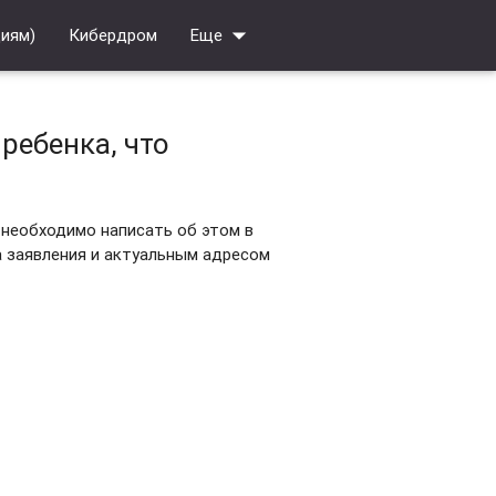
arrow_drop_down
циям)
Кибердром
Еще
ребенка, что
 необходимо написать об этом в
ра заявления и актуальным адресом