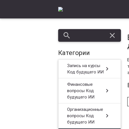
search
close
Категории
Запись на курсы
chevron_right
Код будущего ИИ
Финансовые
chevron_right
вопросы Код
будущего ИИ
Организационные
chevron_right
вопросы Код
будущего ИИ