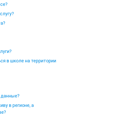
ссе?
слугу?
та?
луги?
ься в школе на территории
 данные?
иву в регионе, а
ве?