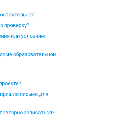
мостоятельно?
ло проверку?
ения или условиям
форме образовательной
 проекте?
е пришло письмо для
я повторно записаться?