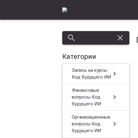
search
close
Категории
Запись на курсы
chevron_right
Код будущего ИИ
Финансовые
chevron_right
вопросы Код
будущего ИИ
Организационные
chevron_right
вопросы Код
будущего ИИ