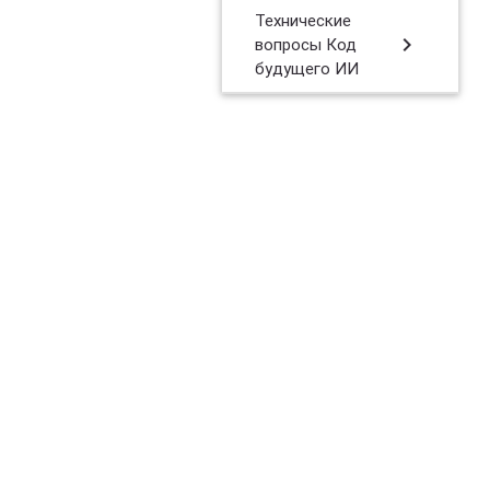
Технические
chevron_right
вопросы Код
будущего ИИ