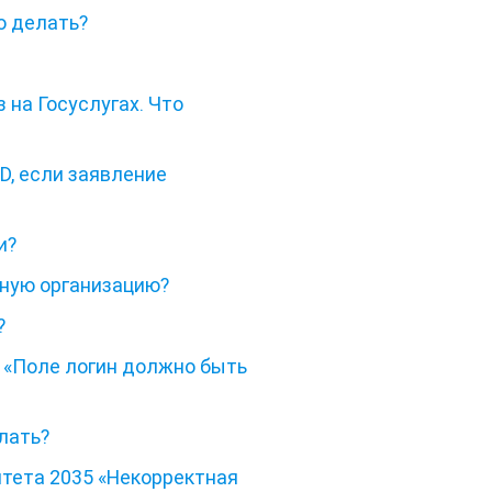
о делать?
 на Госуслугах. Что
D, если заявление
и?
ьную организацию?
?
D «Поле логин должно быть
елать?
тета 2035 «Некорректная