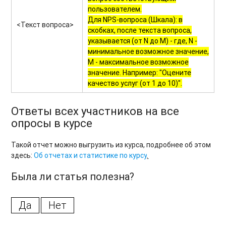
пользователем.
Для NPS-вопроса (Шкала): в
<Текст вопроса>
скобках, после текста вопроса,
указывается (от N до M) - где, N -
минимальное возможное значение,
M - максимальное возможное
значение. Например: "Оцените
качество услуг (от 1 до 10)".
Ответы всех участников на все
опросы в курсе
Такой отчет можно выгрузить из курса, подробнее об этом
здесь:
Об отчетах и статистике по курсу
.
Была ли статья полезна?
Да
Нет