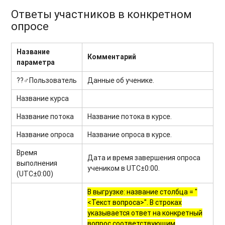
Ответы участников в конкретном
опросе
Название
Комментарий
параметра
??‍♂️
Пользователь
Данные об ученике.
Название курса
Название потока
Название потока в курсе.
Название опроса
Название опроса в курсе.
Время
Дата и время завершения опроса
выполнения
учеником в UTC±0:00.
(UTC±0:00)
В выгрузке: название столбца = "
<Текст вопроса>". В строках
указывается ответ на конкретный
вопрос соответствующим