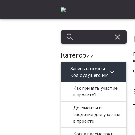
search
close
Категории
Запись на курсы
chevron_right
Код будущего ИИ
Как принять участие
в проекте?
Документы и
сведения для участия
в проекте
Когда рассмотрят