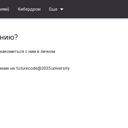
arrow_drop_down
циям)
Кибердром
Еще
ению?
знакомиться с ним в личном
ие на futurecode@2035.university