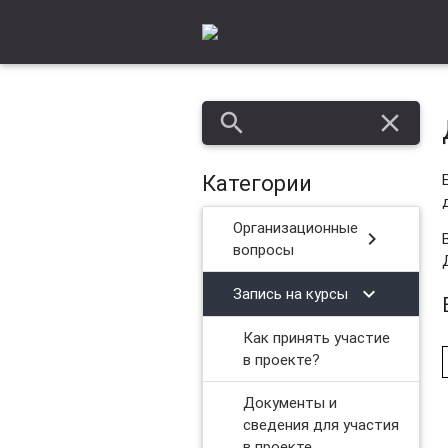
search
close
Категории
Организационные
chevron_right
вопросы
chevron_right
Запись на курсы
Как принять участие
в проекте?
Документы и
сведения для участия
в проекте