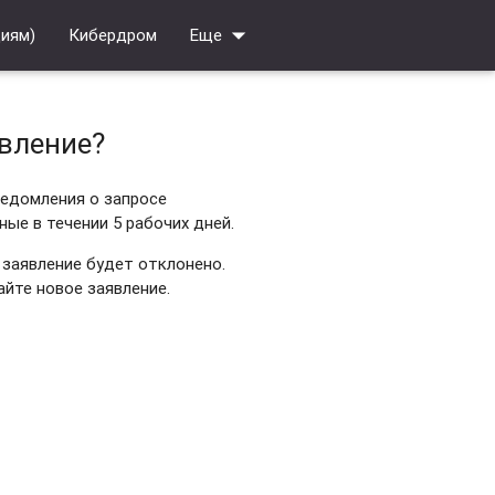
arrow_drop_down
циям)
Кибердром
Еще
явление?
ведомления о запросе
ые в течении 5 рабочих дней.
 заявление будет отклонено.
айте новое заявление.