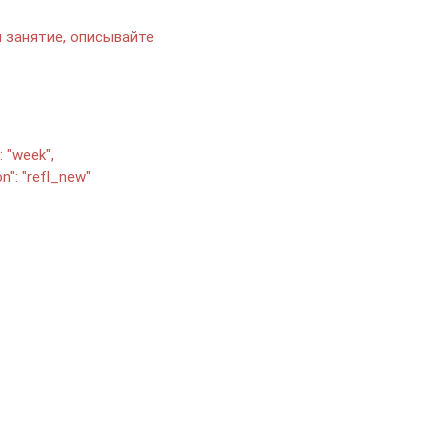
ы занятие, описывайте
: "week",
on": "refl_new"