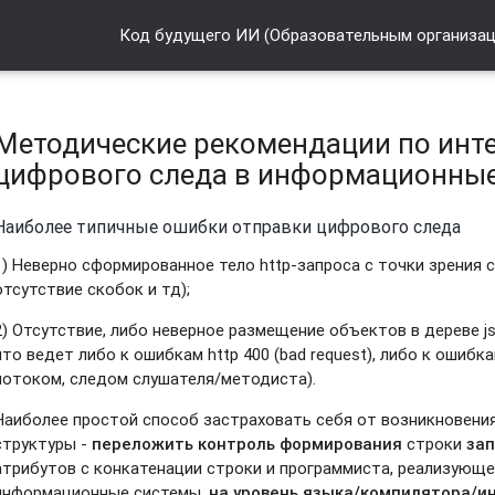
Код будущего ИИ (Образовательным организа
Методические рекомендации по инт
цифрового следа в информационны
Наиболее типичные ошибки отправки цифрового следа
1) Неверно сформированное тело http-запроса с точки зрения с
отсутствие скобок и тд);
2) Отсутствие, либо неверное размещение объектов в дереве js
что ведет либо к ошибкам http 400 (bad request), либо к ошибк
потоком, следом слушателя/методиста).
Наиболее простой способ застраховать себя от возникновени
структуры -
переложить контроль формирования
строки
за
атрибутов с конкатенации строки и программиста, реализующ
информационные системы,
на уровень языка/компилятора/и