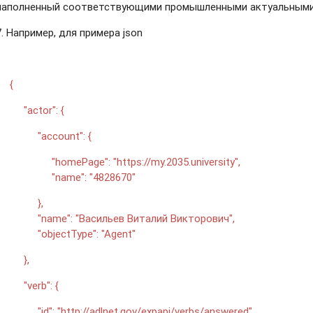
наполненный соответствующими промышленными актуальными
7. Например, для примера json
{
"actor": {
"account": {
"homePage": "https://my.2035.university",
"name": "4828670"
},
"name": "Васильев Виталий Викторович",
"objectType": "Agent"
},
"verb": {
"id": "http://adlnet.gov/expapi/verbs/answered",