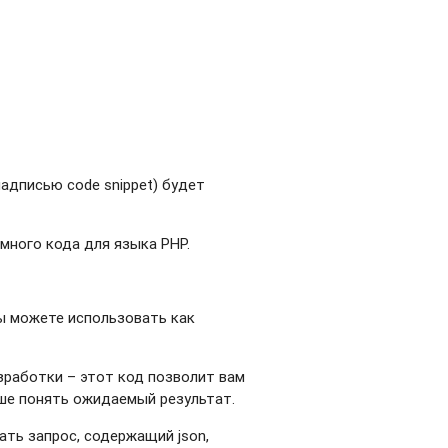
надписью code snippet) будет
много кода для языка PHP.
вы можете использовать как
азработки – этот код позволит вам
чше понять ожидаемый результат.
ть запрос, содержащий json,