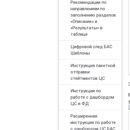
Рекомендации по
направлениям по
заполнению разделов
«Описание» и
«Результаты» в
таблице
Цифровой след БАС.
Шаблоны
​Инструкция пакетной
отправки
стейтментов ЦС
Инструкции по
работе с дашбордом
ЦС и ФД
Расширенная
инструкция по работе
с дашбордом ЦС БАС