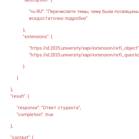
"ru-RU": "Перечислите темы, чему были посвящен
вседостаточно подробно"
},
"extensions": {
"https://id.2035.university/xapi/extension/refl_object"
"https://id.2035.university/xapi/extension/refl_questi
}
}
},
"result": {
"response": "Ответ студента",
"completion": true
},
"context": {