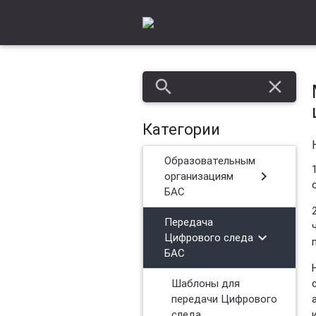
search
close
Категории
Образовательным
chevron_right
организациям
БАС
Передача
chevron_right
Цифрового следа
БАС
Шаблоны для
передачи Цифрового
следа