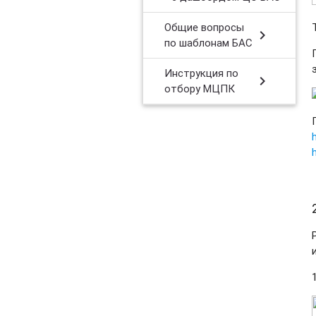
Общие вопросы
chevron_right
по шаблонам БАС
Инструкция по
chevron_right
отбору МЦПК