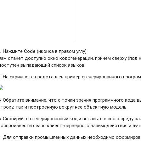
2. Нажмите
Code
(иконка
в правом углу).
Вам станет доступно окно кодогенерации, причем сверху (под 
доступен выпадающий список языков.
3. На скриншоте представлен пример сгенерированного програм
4. Обратите внимание, что с точки зрения программного кода 
строку, так и построенную вокруг нее объектную модель.
5. Скопируйте сгенерированный код.и вставьте в свою среду р
воспроизвести сеанс клиент-серверного взаимодействия и лу
6. Для отправки промышленных данных необходимо сформирова