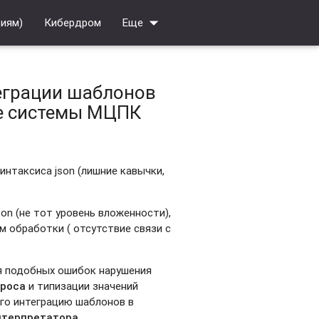
arrow_drop_down
циям)
Кибердром
Еще
еграции шаблонов
е системы МЦПК
интаксиса json (лишние кавычки,
on (не тот уровень вложенности),
ам обработки ( отсутствие связи с
я подобных ошибок нарушения
проса
и типизации значений
его интеграцию шаблонов в
нтерпретатора.