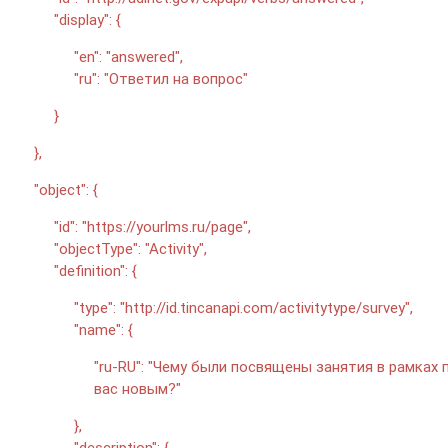
"display": {
"en": "answered",
"ru": "Ответил на вопрос"
}
},
"object": {
"id": "https://yourlms.ru/page",
"objectType": "Activity",
"definition": {
"type": "http://id.tincanapi.com/activitytype/survey",
"name": {
"ru-RU": "Чему были посвящены занятия в рамках
вас новым?"
},
"description": {