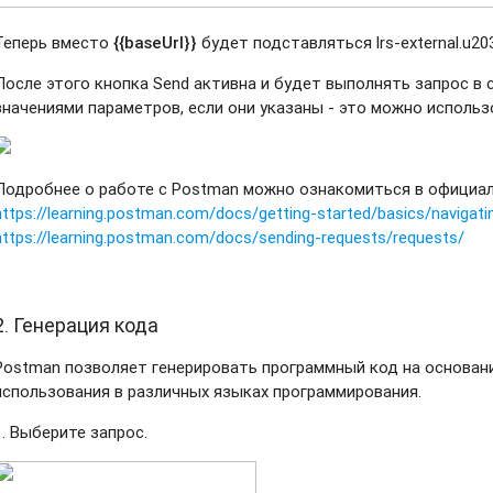
Теперь вместо
{{
baseUrl
}}
будет подставляться lrs-external.u203
После этого кнопка Send активна и будет выполнять запрос в
значениями параметров, если они указаны - это можно использ
Подробнее о работе с Postman можно ознакомиться в официа
https://learning.postman.com/docs/getting-started/basics/navigat
https://learning.postman.com/docs/sending-requests/requests/
2. Генерация кода
Postman позволяет генерировать программный код на основан
использования в различных языках программирования.
1. Выберите запрос.