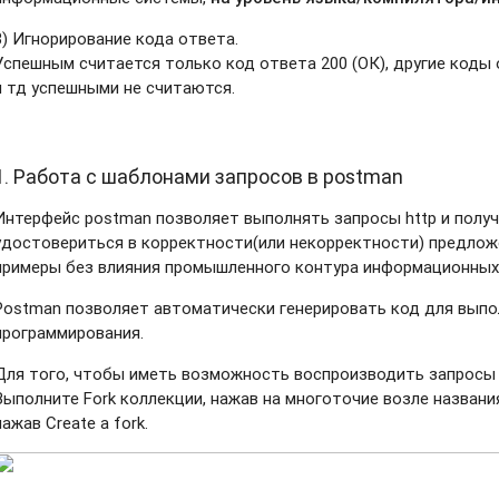
3) Игнорирование кода ответа.
Успешным считается только код ответа 200 (ОК), другие коды о
и тд успешными не считаются.
1. Работа с шаблонами запросов в postman
Интерфейс postman позволяет выполнять запросы http и получ
удостовериться в корректности(или некорректности) предлож
примеры без влияния промышленного контура информационных
Postman позволяет автоматически генерировать код для выпо
программирования.
Для того, чтобы иметь возможность воспроизводить запросы
Выполните Fork коллекции, нажав на многоточие возле названия
нажав Create a fork.