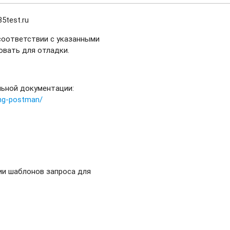
5test.ru
 соответствии с указанными
овать для отладки.
льной документации:
ing-postman/
ии шаблонов запроса для