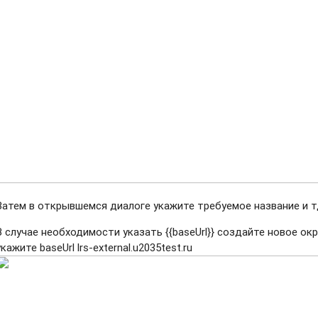
Затем в открывшемся диалоге укажите требуемое название и т
В случае необходимости указать {{baseUrl}} создайте новое окр
укажите baseUrl lrs-external.u2035test.ru