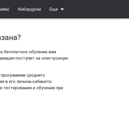
arrow_drop_down
циям)
Кибердром
Еще
азана?
а бесплатное обучение вам
ормация поступит на электронную
о программам среднего
я в его личном кабинете;
я тестирования и обучения при