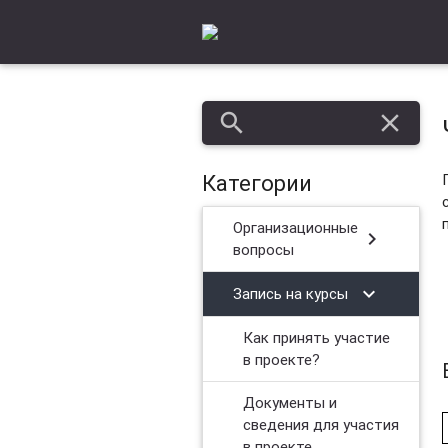
search
close
Категории
Организационные
chevron_right
вопросы
chevron_right
Запись на курсы
Как принять участие
в проекте?
Документы и
сведения для участия
в проекте